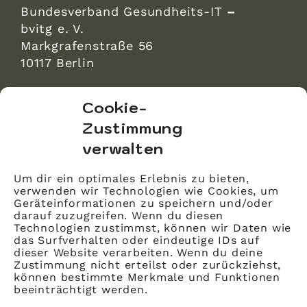
Bundesverband Gesundheits-IT
–
bvitg e. V.
Markgrafenstraße 56
10117 Berlin
bvitg Service GmbH
Cookie-
Markgrafenstraße 56
Zustimmung
10117 Berlin
verwalten
info@bvitg.de
Um dir ein optimales Erlebnis zu bieten,
verwenden wir Technologien wie Cookies, um
Impressum
Geräteinformationen zu speichern und/oder
Kontakt
darauf zuzugreifen. Wenn du diesen
Technologien zustimmst, können wir Daten wie
Datenschutz
das Surfverhalten oder eindeutige IDs auf
dieser Website verarbeiten. Wenn du deine
Mitglied werden
Zustimmung nicht erteilst oder zurückziehst,
können bestimmte Merkmale und Funktionen
beeinträchtigt werden.
LinkedIn