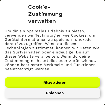
bvitg Service GmbH
Cookie-
Markgrafenstraße 56
Zustimmung
10117 Berlin
verwalten
info@bvitg.de
Um dir ein optimales Erlebnis zu bieten,
verwenden wir Technologien wie Cookies, um
Impressum
Geräteinformationen zu speichern und/oder
Kontakt
darauf zuzugreifen. Wenn du diesen
Technologien zustimmst, können wir Daten wie
Datenschutz
das Surfverhalten oder eindeutige IDs auf
dieser Website verarbeiten. Wenn du deine
Mitglied werden
Zustimmung nicht erteilst oder zurückziehst,
können bestimmte Merkmale und Funktionen
beeinträchtigt werden.
LinkedIn
YouTube
Akzeptieren
Ablehnen
Bundesverband Gesundheits-IT – bvitg e. V.
©
2026