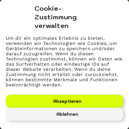
bvitg Service GmbH
Cookie-
Markgrafenstraße 56
Zustimmung
10117 Berlin
verwalten
info@bvitg.de
Um dir ein optimales Erlebnis zu bieten,
verwenden wir Technologien wie Cookies, um
Impressum
Geräteinformationen zu speichern und/oder
Kontakt
darauf zuzugreifen. Wenn du diesen
Technologien zustimmst, können wir Daten wie
Datenschutz
das Surfverhalten oder eindeutige IDs auf
dieser Website verarbeiten. Wenn du deine
Mitglied werden
Zustimmung nicht erteilst oder zurückziehst,
können bestimmte Merkmale und Funktionen
beeinträchtigt werden.
LinkedIn
YouTube
Akzeptieren
Ablehnen
Bundesverband Gesundheits-IT – bvitg e. V.
©
2026