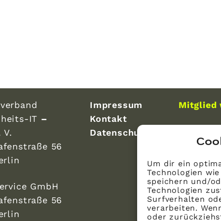
verband
Impressum
Mitglied
heits-IT
–
Kontakt
 V.
Datenschutz
Coo
afenstraße 56
erlin
Um dir ein optima
Technologien wie
speichern und/od
Service GmbH
Technologien zus
Surfverhalten ode
afenstraße 56
verarbeiten. Wen
erlin
oder zurückzieh