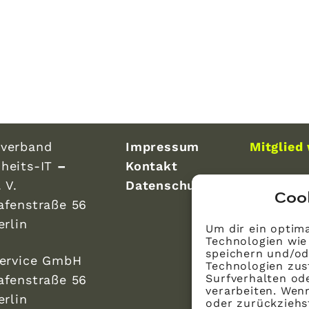
verband
Impressum
Mitglied
heits-IT
–
Kontakt
 V.
Datenschutz
Coo
afenstraße 56
erlin
Um dir ein optima
Technologien wie
speichern und/od
Service GmbH
Technologien zus
Surfverhalten ode
afenstraße 56
verarbeiten. Wen
erlin
oder zurückzieh