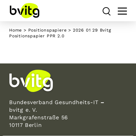
Skip
to
content
Home
>
Positionspapiere
>
2026 01 29 Bvitg
Positionspapier PPR 2.0
Bundesverband Gesundheits-IT
–
bvitg e. V.
Markgrafenstraße 56
10117 Berlin