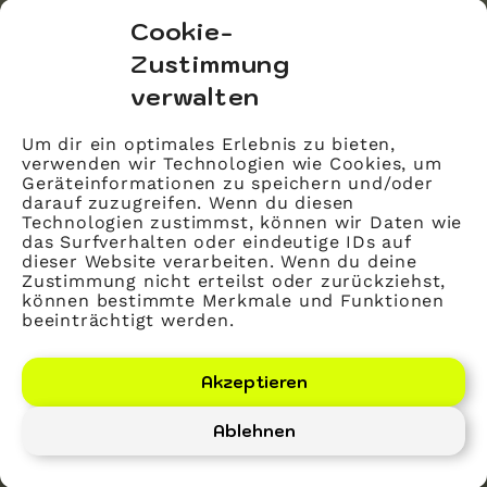
bvitg Service GmbH
Cookie-
Markgrafenstraße 56
Zustimmung
10117 Berlin
verwalten
info@bvitg.de
Um dir ein optimales Erlebnis zu bieten,
verwenden wir Technologien wie Cookies, um
Impressum
Geräteinformationen zu speichern und/oder
Kontakt
darauf zuzugreifen. Wenn du diesen
Technologien zustimmst, können wir Daten wie
Datenschutz
das Surfverhalten oder eindeutige IDs auf
dieser Website verarbeiten. Wenn du deine
Mitglied werden
Zustimmung nicht erteilst oder zurückziehst,
können bestimmte Merkmale und Funktionen
beeinträchtigt werden.
LinkedIn
YouTube
Akzeptieren
Ablehnen
Bundesverband Gesundheits-IT – bvitg e. V.
©
2026