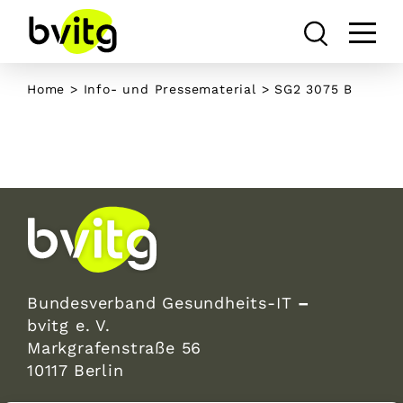
Skip
to
content
Home
>
Info- und Pressematerial
>
SG2 3075 B
Bundesverband Gesundheits-IT
–
bvitg e. V.
Markgrafenstraße 56
10117 Berlin