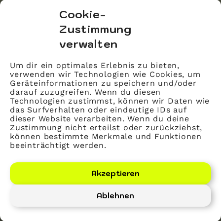
bvitg Service GmbH
Cookie-
Markgrafenstraße 56
Zustimmung
10117 Berlin
verwalten
info@bvitg.de
Um dir ein optimales Erlebnis zu bieten,
verwenden wir Technologien wie Cookies, um
Impressum
Geräteinformationen zu speichern und/oder
Kontakt
darauf zuzugreifen. Wenn du diesen
Technologien zustimmst, können wir Daten wie
Datenschutz
das Surfverhalten oder eindeutige IDs auf
dieser Website verarbeiten. Wenn du deine
Mitglied werden
Zustimmung nicht erteilst oder zurückziehst,
können bestimmte Merkmale und Funktionen
beeinträchtigt werden.
LinkedIn
YouTube
Akzeptieren
Ablehnen
Bundesverband Gesundheits-IT – bvitg e. V.
©
2026