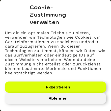
bvitg Service GmbH
Cookie-
Markgrafenstraße 56
Zustimmung
10117 Berlin
verwalten
info@bvitg.de
Um dir ein optimales Erlebnis zu bieten,
verwenden wir Technologien wie Cookies, um
Impressum
Geräteinformationen zu speichern und/oder
Kontakt
darauf zuzugreifen. Wenn du diesen
Technologien zustimmst, können wir Daten wie
Datenschutz
das Surfverhalten oder eindeutige IDs auf
dieser Website verarbeiten. Wenn du deine
Mitglied werden
Zustimmung nicht erteilst oder zurückziehst,
können bestimmte Merkmale und Funktionen
beeinträchtigt werden.
LinkedIn
YouTube
Akzeptieren
Ablehnen
Bundesverband Gesundheits-IT – bvitg e. V.
©
2026