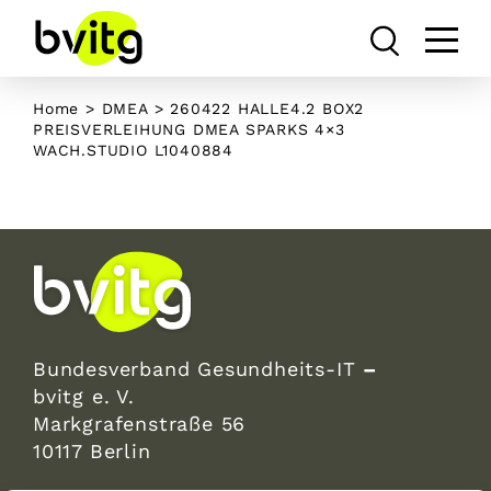
Skip
to
content
Home
>
DMEA
>
260422 HALLE4.2 BOX2
PREISVERLEIHUNG DMEA SPARKS 4×3
WACH.STUDIO L1040884
Bundesverband Gesundheits-IT
–
bvitg e. V.
Markgrafenstraße 56
10117 Berlin