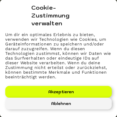
bvitg Service GmbH
Cookie-
Markgrafenstraße 56
Zustimmung
10117 Berlin
verwalten
info@bvitg.de
Um dir ein optimales Erlebnis zu bieten,
verwenden wir Technologien wie Cookies, um
Impressum
Geräteinformationen zu speichern und/oder
Kontakt
darauf zuzugreifen. Wenn du diesen
Technologien zustimmst, können wir Daten wie
Datenschutz
das Surfverhalten oder eindeutige IDs auf
dieser Website verarbeiten. Wenn du deine
Mitglied werden
Zustimmung nicht erteilst oder zurückziehst,
können bestimmte Merkmale und Funktionen
beeinträchtigt werden.
LinkedIn
YouTube
Akzeptieren
Ablehnen
Bundesverband Gesundheits-IT – bvitg e. V.
©
2026