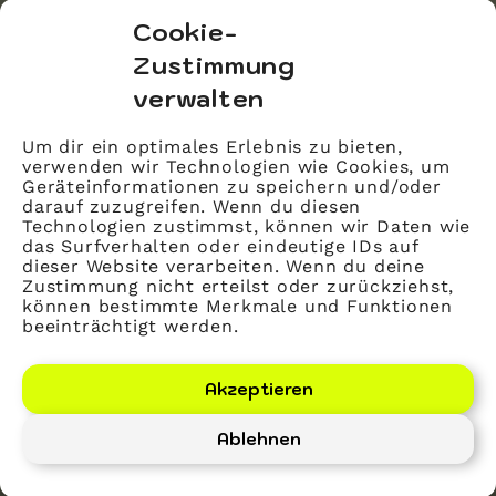
bvitg Service GmbH
Cookie-
Markgrafenstraße 56
Zustimmung
10117 Berlin
verwalten
info@bvitg.de
Um dir ein optimales Erlebnis zu bieten,
verwenden wir Technologien wie Cookies, um
Impressum
Geräteinformationen zu speichern und/oder
Kontakt
darauf zuzugreifen. Wenn du diesen
Technologien zustimmst, können wir Daten wie
Datenschutz
das Surfverhalten oder eindeutige IDs auf
dieser Website verarbeiten. Wenn du deine
Mitglied werden
Zustimmung nicht erteilst oder zurückziehst,
können bestimmte Merkmale und Funktionen
beeinträchtigt werden.
LinkedIn
YouTube
Akzeptieren
Ablehnen
Bundesverband Gesundheits-IT – bvitg e. V.
©
2026