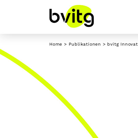
Skip
to
content
Home
>
Publikationen
>
bvitg Innovat