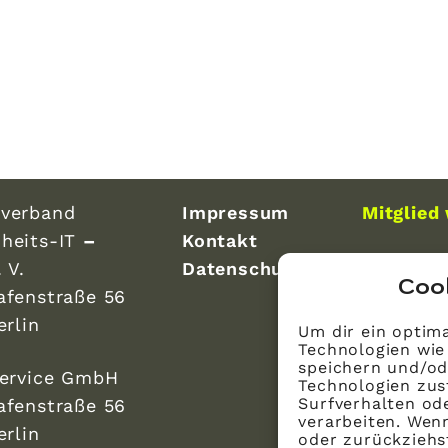
verband
Impressum
Mitglied
heits-IT
–
Kontakt
 V.
Datenschutz
Coo
afenstraße 56
erlin
Um dir ein optima
Technologien wie
speichern und/od
Service GmbH
Technologien zus
Surfverhalten ode
afenstraße 56
verarbeiten. Wen
erlin
oder zurückzieh