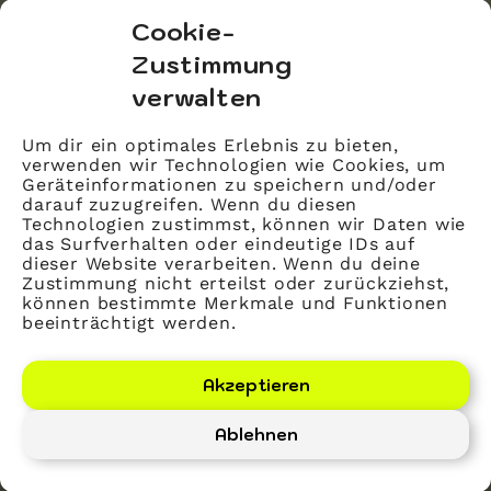
bvitg Service GmbH
Cookie-
Markgrafenstraße 56
Zustimmung
10117 Berlin
verwalten
info@bvitg.de
Um dir ein optimales Erlebnis zu bieten,
verwenden wir Technologien wie Cookies, um
Impressum
Geräteinformationen zu speichern und/oder
Kontakt
darauf zuzugreifen. Wenn du diesen
Technologien zustimmst, können wir Daten wie
Datenschutz
das Surfverhalten oder eindeutige IDs auf
dieser Website verarbeiten. Wenn du deine
Mitglied werden
Zustimmung nicht erteilst oder zurückziehst,
können bestimmte Merkmale und Funktionen
beeinträchtigt werden.
LinkedIn
YouTube
Akzeptieren
Ablehnen
Bundesverband Gesundheits-IT – bvitg e. V.
©
2026