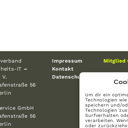
verband
Impressum
Mitglied
heits-IT
–
Kontakt
 V.
Datenschutz
Coo
afenstraße 56
erlin
Um dir ein optima
Technologien wie
speichern und/od
Service GmbH
Technologien zus
Surfverhalten ode
afenstraße 56
verarbeiten. Wen
erlin
oder zurückzieh