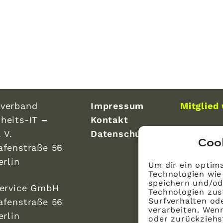
verband
Impressum
Mitglied
heits-IT
–
Kontakt
 V.
Datenschutz
Coo
afenstraße 56
erlin
Um dir ein optima
Technologien wie
speichern und/od
Service GmbH
Technologien zus
Surfverhalten ode
afenstraße 56
verarbeiten. Wen
erlin
oder zurückzieh