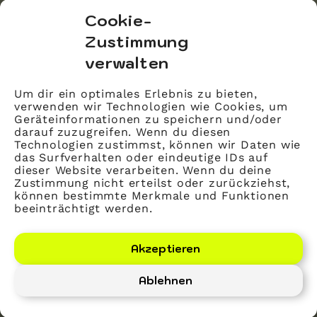
bvitg Service GmbH
Cookie-
Markgrafenstraße 56
Zustimmung
10117 Berlin
verwalten
info@bvitg.de
Um dir ein optimales Erlebnis zu bieten,
verwenden wir Technologien wie Cookies, um
Impressum
Geräteinformationen zu speichern und/oder
Kontakt
darauf zuzugreifen. Wenn du diesen
Technologien zustimmst, können wir Daten wie
Datenschutz
das Surfverhalten oder eindeutige IDs auf
dieser Website verarbeiten. Wenn du deine
Mitglied werden
Zustimmung nicht erteilst oder zurückziehst,
können bestimmte Merkmale und Funktionen
beeinträchtigt werden.
LinkedIn
YouTube
Akzeptieren
Ablehnen
Bundesverband Gesundheits-IT – bvitg e. V.
©
2026