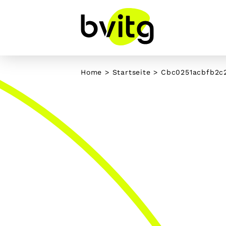
Skip
to
content
Home
>
Startseite
>
Cbc0251acbfb2c2