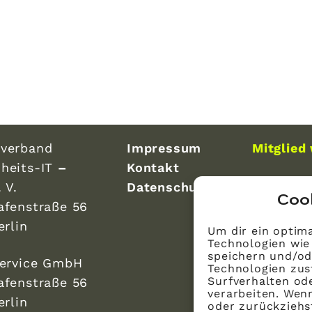
verband
Impressum
Mitglied
heits-IT
–
Kontakt
 V.
Datenschutz
Coo
afenstraße 56
erlin
Um dir ein optima
Technologien wie
speichern und/od
Service GmbH
Technologien zus
Surfverhalten ode
afenstraße 56
verarbeiten. Wen
erlin
oder zurückzieh