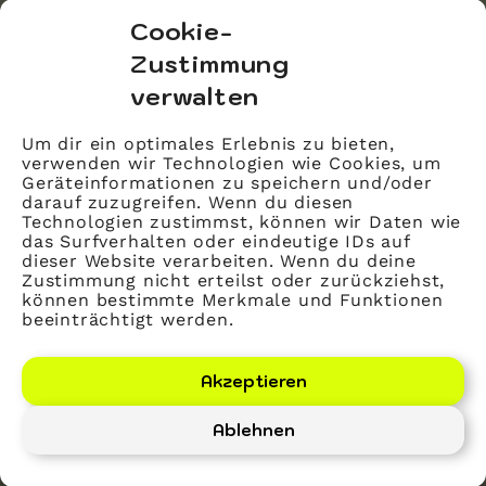
bvitg Service GmbH
Cookie-
Markgrafenstraße 56
Zustimmung
10117 Berlin
verwalten
info@bvitg.de
Um dir ein optimales Erlebnis zu bieten,
verwenden wir Technologien wie Cookies, um
Impressum
Geräteinformationen zu speichern und/oder
Kontakt
darauf zuzugreifen. Wenn du diesen
Technologien zustimmst, können wir Daten wie
Datenschutz
das Surfverhalten oder eindeutige IDs auf
dieser Website verarbeiten. Wenn du deine
Mitglied werden
Zustimmung nicht erteilst oder zurückziehst,
können bestimmte Merkmale und Funktionen
beeinträchtigt werden.
LinkedIn
YouTube
Akzeptieren
Ablehnen
Bundesverband Gesundheits-IT – bvitg e. V.
©
2026