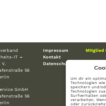
verband
Impressum
Mitglied
heits-IT
–
Kontakt
 V.
Datenschutz
Coo
afenstraße 56
erlin
Um dir ein optima
Technologien wie
speichern und/od
Service GmbH
Technologien zus
Surfverhalten ode
afenstraße 56
verarbeiten. Wen
erlin
oder zurückzieh