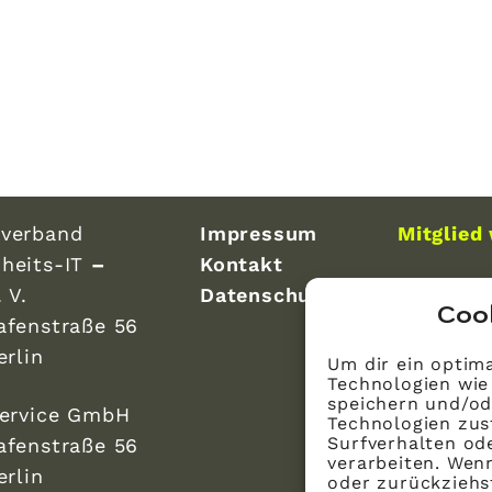
verband
Impressum
Mitglied
heits-IT
–
Kontakt
 V.
Datenschutz
Coo
afenstraße 56
erlin
Um dir ein optima
Technologien wie
speichern und/od
Service GmbH
Technologien zus
Surfverhalten ode
afenstraße 56
verarbeiten. Wen
erlin
oder zurückzieh