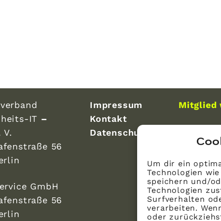
verband
Impressum
Mitglied
heits-IT
–
Kontakt
 V.
Datenschutz
Coo
afenstraße 56
erlin
Um dir ein optima
Technologien wie
speichern und/od
Service GmbH
Technologien zus
Surfverhalten ode
afenstraße 56
verarbeiten. Wen
erlin
oder zurückzieh