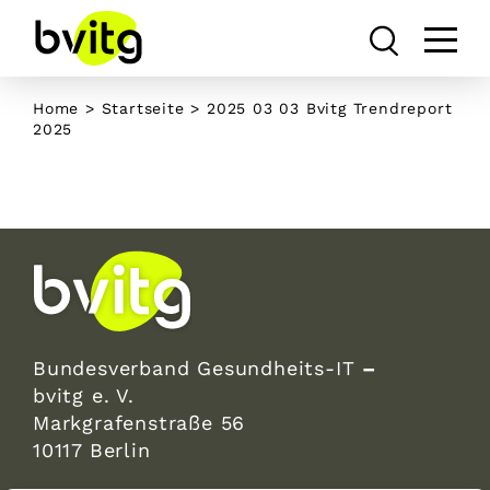
Skip
to
content
Home
>
Startseite
>
2025 03 03 Bvitg Trendreport
2025
Bundesverband Gesundheits-IT
–
bvitg e. V.
Markgrafenstraße 56
10117 Berlin