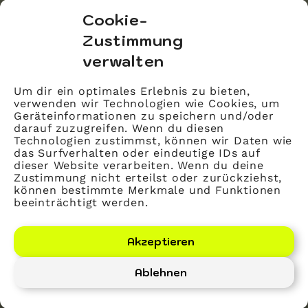
bvitg Service GmbH
Cookie-
Markgrafenstraße 56
Zustimmung
10117 Berlin
verwalten
info@bvitg.de
Um dir ein optimales Erlebnis zu bieten,
verwenden wir Technologien wie Cookies, um
Impressum
Geräteinformationen zu speichern und/oder
Kontakt
darauf zuzugreifen. Wenn du diesen
Technologien zustimmst, können wir Daten wie
Datenschutz
das Surfverhalten oder eindeutige IDs auf
dieser Website verarbeiten. Wenn du deine
Mitglied werden
Zustimmung nicht erteilst oder zurückziehst,
können bestimmte Merkmale und Funktionen
beeinträchtigt werden.
LinkedIn
YouTube
Akzeptieren
Ablehnen
Bundesverband Gesundheits-IT – bvitg e. V.
©
2026