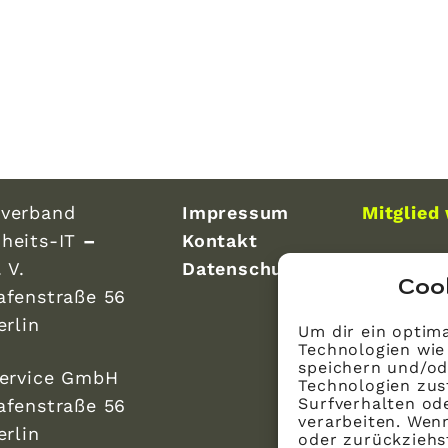
verband
Impressum
Mitglied
heits-IT
–
Kontakt
 V.
Datenschutz
Coo
afenstraße 56
erlin
Um dir ein optima
Technologien wie
speichern und/od
Service GmbH
Technologien zus
Surfverhalten ode
afenstraße 56
verarbeiten. Wen
erlin
oder zurückzieh