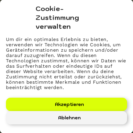
bvitg Service GmbH
Cookie-
Markgrafenstraße 56
Zustimmung
10117 Berlin
verwalten
info@bvitg.de
Um dir ein optimales Erlebnis zu bieten,
verwenden wir Technologien wie Cookies, um
Impressum
Geräteinformationen zu speichern und/oder
Kontakt
darauf zuzugreifen. Wenn du diesen
Technologien zustimmst, können wir Daten wie
Datenschutz
das Surfverhalten oder eindeutige IDs auf
dieser Website verarbeiten. Wenn du deine
Mitglied werden
Zustimmung nicht erteilst oder zurückziehst,
können bestimmte Merkmale und Funktionen
beeinträchtigt werden.
LinkedIn
YouTube
Akzeptieren
Ablehnen
Bundesverband Gesundheits-IT – bvitg e. V.
©
2026