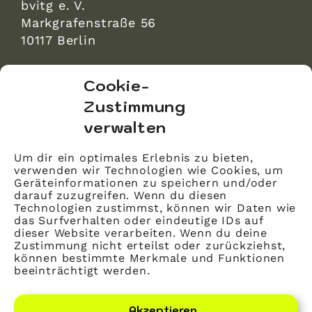
bvitg e. V.
Markgrafenstraße 56
10117 Berlin
bvitg Service GmbH
Cookie-
Markgrafenstraße 56
Zustimmung
10117 Berlin
verwalten
info@bvitg.de
Um dir ein optimales Erlebnis zu bieten,
verwenden wir Technologien wie Cookies, um
Impressum
Geräteinformationen zu speichern und/oder
Kontakt
darauf zuzugreifen. Wenn du diesen
Technologien zustimmst, können wir Daten wie
Datenschutz
das Surfverhalten oder eindeutige IDs auf
dieser Website verarbeiten. Wenn du deine
Mitglied werden
Zustimmung nicht erteilst oder zurückziehst,
können bestimmte Merkmale und Funktionen
beeinträchtigt werden.
LinkedIn
YouTube
Akzeptieren