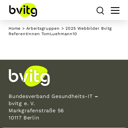
Skip
to
content
Home
>
Arbeitsgruppen
>
2025 Webbilder Bvitg
Referentinnen TomLuehmann10
Bundesverband Gesundheits-IT
–
bvitg e. V.
Markgrafenstraße 56
10117 Berlin