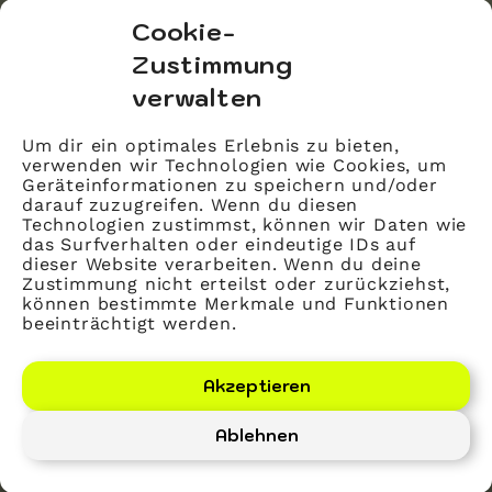
bvitg Service GmbH
Cookie-
Markgrafenstraße 56
Zustimmung
10117 Berlin
verwalten
info@bvitg.de
Um dir ein optimales Erlebnis zu bieten,
verwenden wir Technologien wie Cookies, um
Impressum
Geräteinformationen zu speichern und/oder
Kontakt
darauf zuzugreifen. Wenn du diesen
Technologien zustimmst, können wir Daten wie
Datenschutz
das Surfverhalten oder eindeutige IDs auf
dieser Website verarbeiten. Wenn du deine
Mitglied werden
Zustimmung nicht erteilst oder zurückziehst,
können bestimmte Merkmale und Funktionen
beeinträchtigt werden.
LinkedIn
YouTube
Akzeptieren
Ablehnen
Bundesverband Gesundheits-IT – bvitg e. V.
©
2026