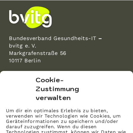
Bundesverband Gesundheits-IT
–
bvitg e. V.
Markgrafenstraße 56
10117 Berlin
bvitg Service GmbH
Cookie-
Markgrafenstraße 56
Zustimmung
10117 Berlin
verwalten
info@bvitg.de
Um dir ein optimales Erlebnis zu bieten,
verwenden wir Technologien wie Cookies, um
Impressum
Geräteinformationen zu speichern und/oder
Kontakt
darauf zuzugreifen. Wenn du diesen
Technologien zustimmst, können wir Daten wie