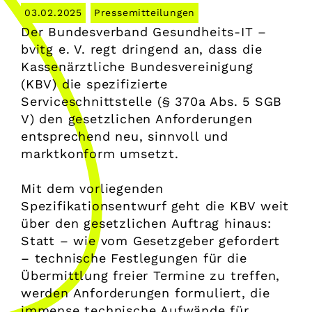
03.02.2025
Pressemitteilungen
Der Bundesverband Gesundheits-IT –
bvitg e. V. regt dringend an, dass die
Kassenärztliche Bundesvereinigung
(KBV) die spezifizierte
Serviceschnittstelle (§ 370a Abs. 5 SGB
V) den gesetzlichen Anforderungen
entsprechend neu, sinnvoll und
marktkonform umsetzt.
Mit dem vorliegenden
Spezifikationsentwurf geht die KBV weit
über den gesetzlichen Auftrag hinaus:
Statt – wie vom Gesetzgeber gefordert
– technische Festlegungen für die
Übermittlung freier Termine zu treffen,
werden Anforderungen formuliert, die
immense technische Aufwände für