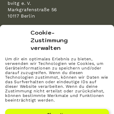
bvitg e. V.
Markgrafenstraße 56
10117 Berlin
bvitg Service GmbH
Cookie-
Markgrafenstraße 56
Zustimmung
10117 Berlin
verwalten
info@bvitg.de
Um dir ein optimales Erlebnis zu bieten,
verwenden wir Technologien wie Cookies, um
Impressum
Geräteinformationen zu speichern und/oder
Kontakt
darauf zuzugreifen. Wenn du diesen
Technologien zustimmst, können wir Daten wie
Datenschutz
das Surfverhalten oder eindeutige IDs auf
dieser Website verarbeiten. Wenn du deine
Mitglied werden
Zustimmung nicht erteilst oder zurückziehst,
können bestimmte Merkmale und Funktionen
beeinträchtigt werden.
LinkedIn
YouTube