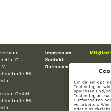
verband
Impressum
Mitglied
heits-IT
–
Kontakt
 V.
Datenschutz
Coo
afenstraße 56
erlin
Um dir ein optima
Technologien wie
speichern und/od
Service GmbH
Technologien zus
Surfverhalten ode
afenstraße 56
verarbeiten. Wen
erlin
oder zurückzieh