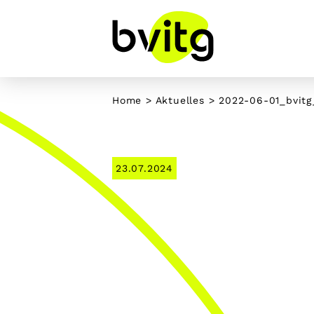
Skip
to
content
Home
>
Aktuelles
> 2022-06-01_bvitg
23.07.2024