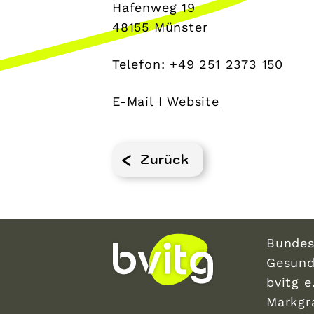
Hafenweg 19
48155 Münster
Telefon: +49 251 2373 150
E-Mail
I
Website
Zurück
Bundes
Gesund
bvitg e.
Markgr