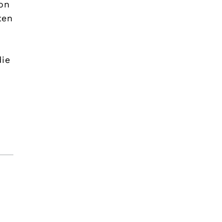
on
ten
die