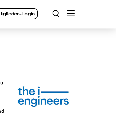
finden
tglieder-Login
Zu
nd