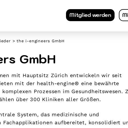
Mitglied werden
Mi
ieder
>
the i-engineers GmbH
eers GmbH
en mit Hauptsitz Zürich entwickeln wir seit
eten mit der health-engine® eine bewährte
on komplexen Prozessen im Gesundheitswesen. 
hlen über 300 Kliniken aller Größen.
ntrale System, das medizinische und
n Fachapplikationen aufbereitet, konsolidiert u