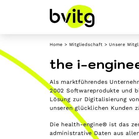
Skip
to
content
Home
>
Mitgliedschaft
>
Unsere Mitgl
the i-engin
Als marktführendes Unternehm
2002 Softwareprodukte und bi
Lösung zur Digitalisierung v
unseren glücklichen Kunden zä
Die health-engine® ist das ze
administrative Daten aus alle