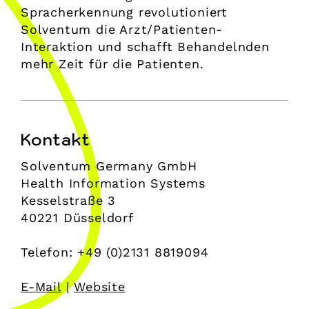
Spracherkennung revolutioniert
Solventum die Arzt/Patienten-
Interaktion und schafft Behandelnden
mehr Zeit für die Patienten.
Kontakt
Solventum Germany GmbH
Health Information Systems
Kesselstraße 3
40221 Düsseldorf
Telefon: +49 (0)2131 8819094
E-Mail
|
Website