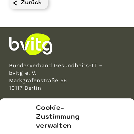
Zurück
Bundesverband Gesundheits-IT
–
bvitg e. V.
Markgrafenstraße 56
10117 Berlin
bvitg Service GmbH
Cookie-
Markgrafenstraße 56
Zustimmung
10117 Berlin
verwalten
info@bvitg.de