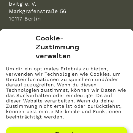
bvitg e. V.
Markgrafenstraße 56
10117 Berlin
bvitg Service GmbH
Cookie-
Markgrafenstraße 56
Zustimmung
10117 Berlin
verwalten
info@bvitg.de
Um dir ein optimales Erlebnis zu bieten,
verwenden wir Technologien wie Cookies, um
Impressum
Geräteinformationen zu speichern und/oder
Kontakt
darauf zuzugreifen. Wenn du diesen
Technologien zustimmst, können wir Daten wie
Datenschutz
das Surfverhalten oder eindeutige IDs auf
dieser Website verarbeiten. Wenn du deine
Mitglied werden
Zustimmung nicht erteilst oder zurückziehst,
können bestimmte Merkmale und Funktionen
beeinträchtigt werden.
LinkedIn
YouTube