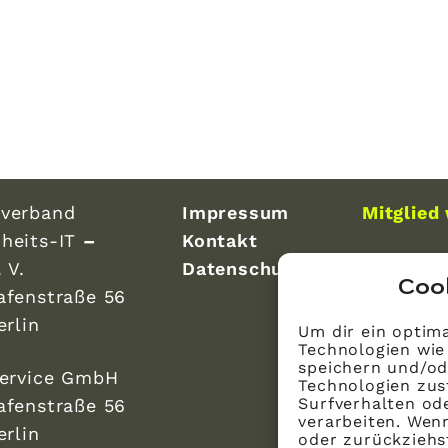
verband
Impressum
Mitglied
heits-IT
–
Kontakt
 V.
Datenschutz
Coo
afenstraße 56
erlin
Um dir ein optima
Technologien wie
speichern und/od
Service GmbH
Technologien zus
Surfverhalten ode
afenstraße 56
verarbeiten. Wen
erlin
oder zurückzieh