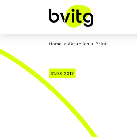
Skip
to
content
Home
>
Aktuelles
> Print
31.08.2017