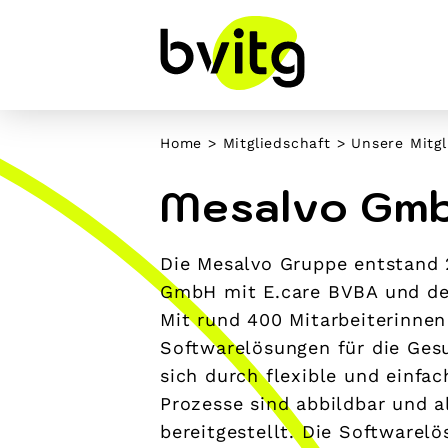
Skip
to
content
Home
>
Mitgliedschaft
>
Unsere Mitgl
Mesalvo Gm
Die Mesalvo Gruppe entstand
GmbH mit E.care BVBA und d
Mit rund 400 Mitarbeiterinnen
Softwarelösungen für die Gesu
sich durch flexible und einfa
Prozesse sind abbildbar und a
bereitgestellt. Die Softwarelö