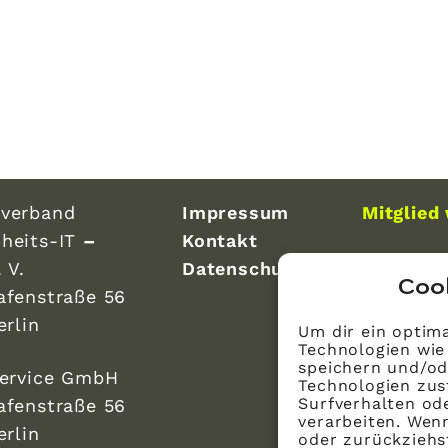
verband
Impressum
Mitglied
heits-IT
–
Kontakt
 V.
Datenschutz
Coo
afenstraße 56
erlin
Um dir ein optima
Technologien wie
speichern und/od
Service GmbH
Technologien zus
Surfverhalten ode
afenstraße 56
verarbeiten. Wen
erlin
oder zurückzieh