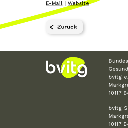
E-Mail
|
Website
Zurück
Bundes
Gesund
bvitg e.
Markgr
10117 B
bvitg 
Markgr
10117 B