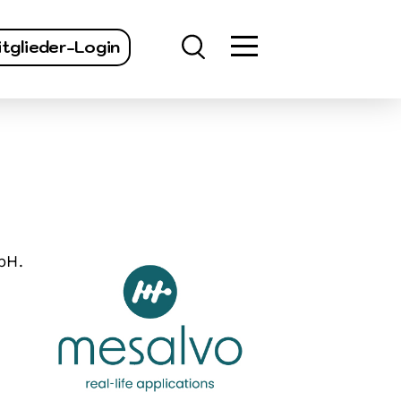
finden
tglieder-Login
bH.