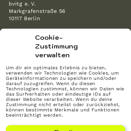
bvitg e. V.
Markgrafenstraße 56
10117 Berlin
bvitg Service GmbH
Cookie-
Markgrafenstraße 56
Zustimmung
10117 Berlin
verwalten
info@bvitg.de
Um dir ein optimales Erlebnis zu bieten,
verwenden wir Technologien wie Cookies, um
Impressum
Geräteinformationen zu speichern und/oder
Kontakt
darauf zuzugreifen. Wenn du diesen
Technologien zustimmst, können wir Daten wie
Datenschutz
das Surfverhalten oder eindeutige IDs auf
dieser Website verarbeiten. Wenn du deine
Mitglied werden
Zustimmung nicht erteilst oder zurückziehst,
können bestimmte Merkmale und Funktionen
beeinträchtigt werden.
LinkedIn
YouTube