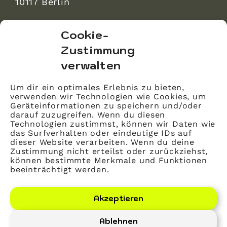
10117 Berlin
bvitg Service GmbH
Cookie-
Markgrafenstraße 56
Zustimmung
10117 Berlin
verwalten
info@bvitg.de
Um dir ein optimales Erlebnis zu bieten,
verwenden wir Technologien wie Cookies, um
Impressum
Geräteinformationen zu speichern und/oder
Kontakt
darauf zuzugreifen. Wenn du diesen
Technologien zustimmst, können wir Daten wie
Datenschutz
das Surfverhalten oder eindeutige IDs auf
dieser Website verarbeiten. Wenn du deine
Mitglied werden
Zustimmung nicht erteilst oder zurückziehst,
können bestimmte Merkmale und Funktionen
beeinträchtigt werden.
LinkedIn
YouTube
Akzeptieren
Ablehnen
Bundesverband Gesundheits-IT – bvitg e. V.