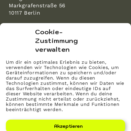
Markgrafenstraße 56
10117 Berlin
bvitg Service GmbH
Cookie-
Markgrafenstraße 56
Zustimmung
10117 Berlin
verwalten
info@bvitg.de
Um dir ein optimales Erlebnis zu bieten,
verwenden wir Technologien wie Cookies, um
Impressum
Geräteinformationen zu speichern und/oder
Kontakt
darauf zuzugreifen. Wenn du diesen
Technologien zustimmst, können wir Daten wie
Datenschutz
das Surfverhalten oder eindeutige IDs auf
dieser Website verarbeiten. Wenn du deine
Mitglied werden
Zustimmung nicht erteilst oder zurückziehst,
können bestimmte Merkmale und Funktionen
beeinträchtigt werden.
LinkedIn
YouTube
Akzeptieren