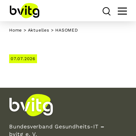
Skip
to
content
Home
>
Aktuelles
> HASOMED
07.07.2026
Bundesverband Gesundheits-IT
–
bvitg e. V.