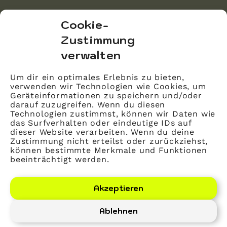
bvitg Service GmbH
Cookie-
Markgrafenstraße 56
Zustimmung
10117 Berlin
verwalten
info@bvitg.de
Um dir ein optimales Erlebnis zu bieten,
verwenden wir Technologien wie Cookies, um
Impressum
Geräteinformationen zu speichern und/oder
Kontakt
darauf zuzugreifen. Wenn du diesen
Technologien zustimmst, können wir Daten wie
Datenschutz
das Surfverhalten oder eindeutige IDs auf
dieser Website verarbeiten. Wenn du deine
Mitglied werden
Zustimmung nicht erteilst oder zurückziehst,
können bestimmte Merkmale und Funktionen
beeinträchtigt werden.
LinkedIn
YouTube
Akzeptieren
Ablehnen
Bundesverband Gesundheits-IT – bvitg e. V.
©
2026