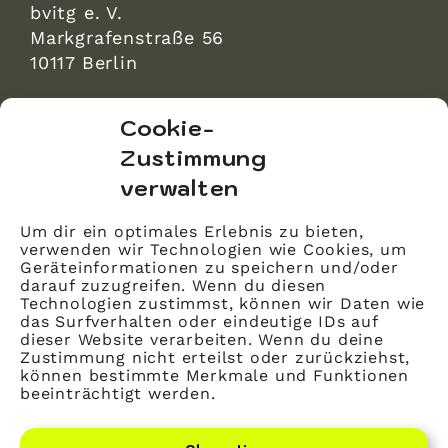
bvitg e. V.
Markgrafenstraße 56
10117 Berlin
bvitg Service GmbH
Cookie-
Markgrafenstraße 56
Zustimmung
10117 Berlin
verwalten
info@bvitg.de
Um dir ein optimales Erlebnis zu bieten,
verwenden wir Technologien wie Cookies, um
Impressum
Geräteinformationen zu speichern und/oder
Kontakt
darauf zuzugreifen. Wenn du diesen
Technologien zustimmst, können wir Daten wie
Datenschutz
das Surfverhalten oder eindeutige IDs auf
dieser Website verarbeiten. Wenn du deine
Mitglied werden
Zustimmung nicht erteilst oder zurückziehst,
können bestimmte Merkmale und Funktionen
beeinträchtigt werden.
LinkedIn
YouTube