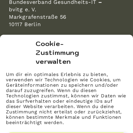
Bundesverband Gesundheits-IT
–
bvitg e. V.
Markgrafenstraße 56
10117 Berlin
bvitg Service GmbH
Cookie-
Markgrafenstraße 56
Zustimmung
10117 Berlin
verwalten
info@bvitg.de
Um dir ein optimales Erlebnis zu bieten,
verwenden wir Technologien wie Cookies, um
Impressum
Geräteinformationen zu speichern und/oder
Kontakt
darauf zuzugreifen. Wenn du diesen
Technologien zustimmst, können wir Daten wie
Datenschutz
das Surfverhalten oder eindeutige IDs auf
dieser Website verarbeiten. Wenn du deine
Mitglied werden
Zustimmung nicht erteilst oder zurückziehst,
können bestimmte Merkmale und Funktionen
beeinträchtigt werden.
LinkedIn
YouTube