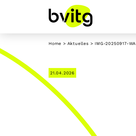
Skip
to
content
Home
>
Aktuelles
> IMG-20250917-W
21.04.2026