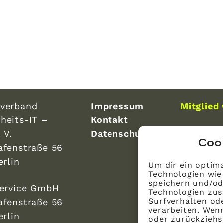
verband
Impressum
Mitglied
heits-IT
–
Kontakt
 V.
Datenschutz
Coo
afenstraße 56
erlin
Um dir ein optima
Technologien wie
speichern und/od
Service GmbH
Technologien zus
Surfverhalten ode
afenstraße 56
verarbeiten. Wen
erlin
oder zurückzieh