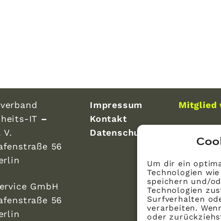
verband
Impressum
Mitglied
heits-IT
–
Kontakt
 V.
Datenschutz
Coo
afenstraße 56
erlin
Um dir ein optima
Technologien wie
speichern und/od
Service GmbH
Technologien zus
Surfverhalten ode
afenstraße 56
verarbeiten. Wen
erlin
oder zurückzieh