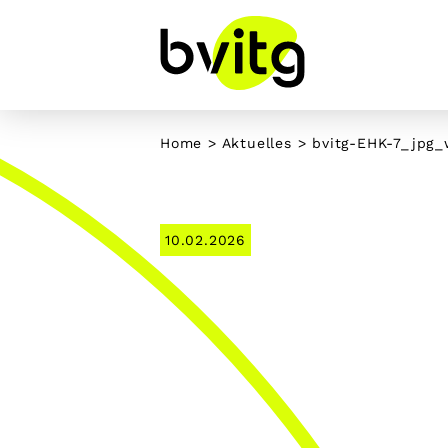
Skip
to
content
Home
>
Aktuelles
> bvitg-EHK-7_jpg
10.02.2026