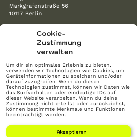
Markgrafenstraße 56
10117 Berlin
bvitg Service GmbH
Cookie-
Markgrafenstraße 56
Zustimmung
10117 Berlin
verwalten
info@bvitg.de
Um dir ein optimales Erlebnis zu bieten,
verwenden wir Technologien wie Cookies, um
Impressum
Geräteinformationen zu speichern und/oder
Kontakt
darauf zuzugreifen. Wenn du diesen
Technologien zustimmst, können wir Daten wie
Datenschutz
das Surfverhalten oder eindeutige IDs auf
dieser Website verarbeiten. Wenn du deine
Mitglied werden
Zustimmung nicht erteilst oder zurückziehst,
können bestimmte Merkmale und Funktionen
beeinträchtigt werden.
LinkedIn
YouTube
Akzeptieren