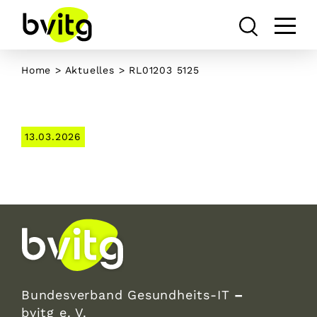
Skip
to
content
Home
>
Aktuelles
> RL01203 5125
13.03.2026
Bundesverband Gesundheits-IT
–
bvitg e. V.