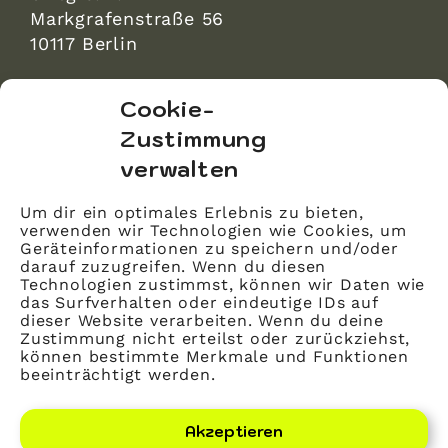
Markgrafenstraße 56
10117 Berlin
bvitg Service GmbH
Cookie-
Markgrafenstraße 56
Zustimmung
10117 Berlin
verwalten
info@bvitg.de
Um dir ein optimales Erlebnis zu bieten,
verwenden wir Technologien wie Cookies, um
Impressum
Geräteinformationen zu speichern und/oder
Kontakt
darauf zuzugreifen. Wenn du diesen
Technologien zustimmst, können wir Daten wie
Datenschutz
das Surfverhalten oder eindeutige IDs auf
dieser Website verarbeiten. Wenn du deine
Mitglied werden
Zustimmung nicht erteilst oder zurückziehst,
können bestimmte Merkmale und Funktionen
beeinträchtigt werden.
LinkedIn
YouTube
Akzeptieren