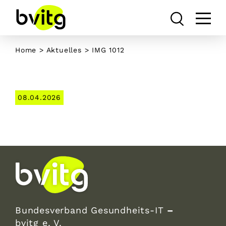
Skip
to
content
Home
>
Aktuelles
> IMG 1012
08.04.2026
Bundesverband Gesundheits-IT
–
bvitg e. V.