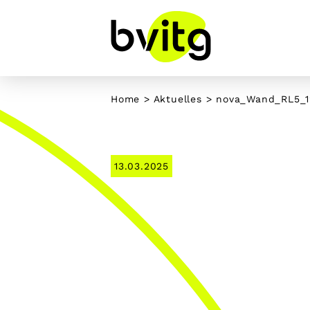
Skip
to
content
Home
>
Aktuelles
> nova_Wand_RL5_12
13.03.2025