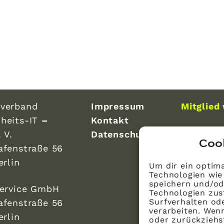
verband
Impressum
Mitglied
heits-IT
–
Kontakt
 V.
Datenschutz
Coo
afenstraße 56
erlin
Um dir ein optima
Technologien wie
speichern und/od
Service GmbH
Technologien zus
Surfverhalten ode
afenstraße 56
verarbeiten. Wen
erlin
oder zurückzieh