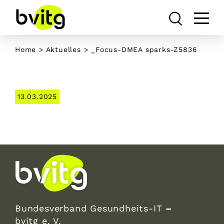
Skip
to
content
Home
>
Aktuelles
> _Focus-DMEA sparks-Z5836
13.03.2025
Bundesverband Gesundheits-IT
–
bvitg e. V.