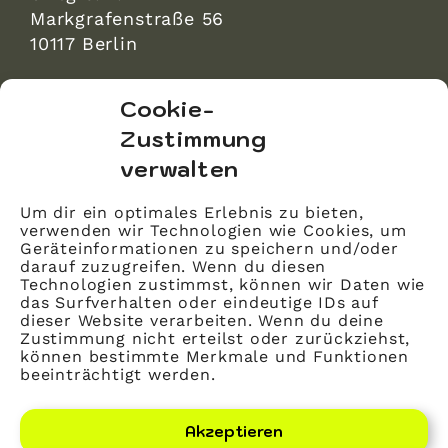
Markgrafenstraße 56
10117 Berlin
bvitg Service GmbH
Cookie-
Markgrafenstraße 56
Zustimmung
10117 Berlin
verwalten
info@bvitg.de
Um dir ein optimales Erlebnis zu bieten,
verwenden wir Technologien wie Cookies, um
Impressum
Geräteinformationen zu speichern und/oder
Kontakt
darauf zuzugreifen. Wenn du diesen
Technologien zustimmst, können wir Daten wie
Datenschutz
das Surfverhalten oder eindeutige IDs auf
dieser Website verarbeiten. Wenn du deine
Mitglied werden
Zustimmung nicht erteilst oder zurückziehst,
können bestimmte Merkmale und Funktionen
beeinträchtigt werden.
LinkedIn
YouTube
Akzeptieren