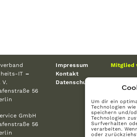
verband
Impressum
Mitglied
heits-IT
–
Kontakt
 V.
Datenschutz
Coo
afenstraße 56
erlin
Um dir ein optima
Technologien wie
speichern und/od
Service GmbH
Technologien zus
Surfverhalten ode
afenstraße 56
verarbeiten. Wen
erlin
oder zurückzieh