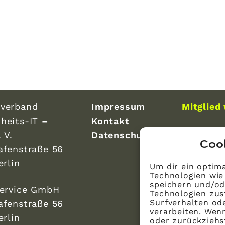
verband
Impressum
Mitglied
heits-IT
–
Kontakt
 V.
Datenschutz
Coo
afenstraße 56
erlin
Um dir ein optima
Technologien wie
speichern und/od
Service GmbH
Technologien zus
Surfverhalten ode
afenstraße 56
verarbeiten. Wen
erlin
oder zurückzieh