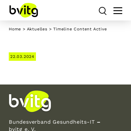
Skip
to
content
Home
>
Aktuelles
> Timeline Content Active
22.03.2024
Bundesverband Gesundheits-IT
–
bvitg e. V.