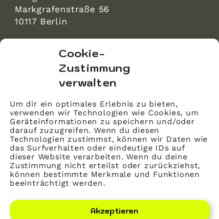
Markgrafenstraße 56
10117 Berlin
bvitg Service GmbH
Cookie-
Markgrafenstraße 56
Zustimmung
10117 Berlin
verwalten
info@bvitg.de
Um dir ein optimales Erlebnis zu bieten,
verwenden wir Technologien wie Cookies, um
Impressum
Geräteinformationen zu speichern und/oder
Kontakt
darauf zuzugreifen. Wenn du diesen
Technologien zustimmst, können wir Daten wie
Datenschutz
das Surfverhalten oder eindeutige IDs auf
dieser Website verarbeiten. Wenn du deine
Mitglied werden
Zustimmung nicht erteilst oder zurückziehst,
können bestimmte Merkmale und Funktionen
beeinträchtigt werden.
LinkedIn
YouTube
Akzeptieren