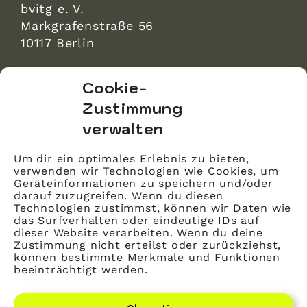
bvitg e. V.
Markgrafenstraße 56
10117 Berlin
bvitg Service GmbH
Cookie-
Markgrafenstraße 56
Zustimmung
10117 Berlin
verwalten
info@bvitg.de
Um dir ein optimales Erlebnis zu bieten,
verwenden wir Technologien wie Cookies, um
Impressum
Geräteinformationen zu speichern und/oder
Kontakt
darauf zuzugreifen. Wenn du diesen
Technologien zustimmst, können wir Daten wie
Datenschutz
das Surfverhalten oder eindeutige IDs auf
dieser Website verarbeiten. Wenn du deine
Mitglied werden
Zustimmung nicht erteilst oder zurückziehst,
können bestimmte Merkmale und Funktionen
beeinträchtigt werden.
LinkedIn
YouTube