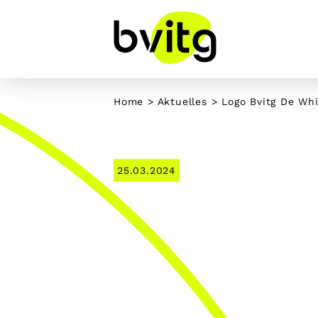
Skip
to
content
Home
>
Aktuelles
> Logo Bvitg De Whi
25.03.2024