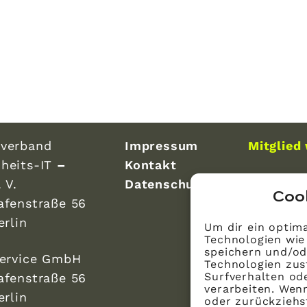
verband
Impressum
Mitglied
heits-IT
–
Kontakt
 V.
Datenschutz
Coo
afenstraße 56
erlin
Um dir ein optima
Technologien wie
speichern und/od
Service GmbH
Technologien zus
Surfverhalten ode
afenstraße 56
verarbeiten. Wen
erlin
oder zurückzieh